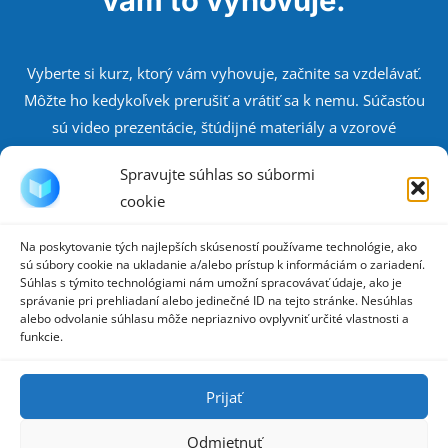
vám to vyhovuje.
Vyberte si kurz, ktorý vám vyhovuje, začnite sa vzdelávať.
Môžte ho kedykoľvek prerušiť a vrátiť sa k nemu. Súčasťou
sú video prezentácie, štúdijné materiály a vzorové
dokumenty. Vedomosti si môžte otestovať v záverečných
Spravujte súhlas so súbormi
kvízoch.
cookie
Na poskytovanie tých najlepších skúseností používame technológie, ako
Zistite viac
sú súbory cookie na ukladanie a/alebo prístup k informáciám o zariadení.
Súhlas s týmito technológiami nám umožní spracovávať údaje, ako je
správanie pri prehliadaní alebo jedinečné ID na tejto stránke. Nesúhlas
alebo odvolanie súhlasu môže nepriaznivo ovplyvniť určité vlastnosti a
funkcie.
Prijať
info@skolaobstaravania.sk
Odmietnuť