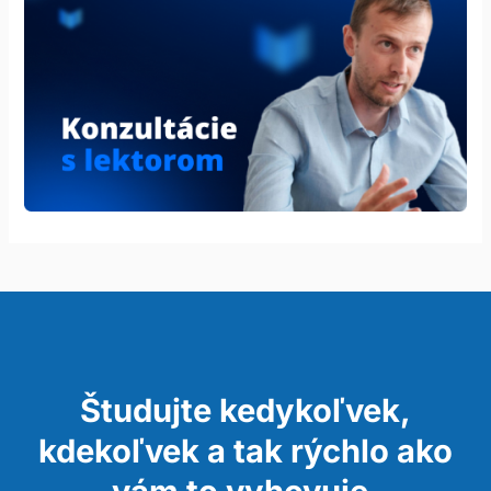
Študujte kedykoľvek,
kdekoľvek a tak rýchlo ako