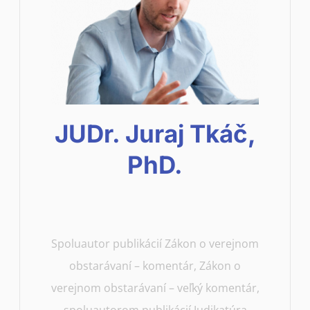
JUDr. Juraj Tkáč,
PhD.
Spoluautor publikácií Zákon o verejnom
obstarávaní – komentár, Zákon o
verejnom obstarávaní – veľký komentár,
spoluautorom publikácií Judikatúra