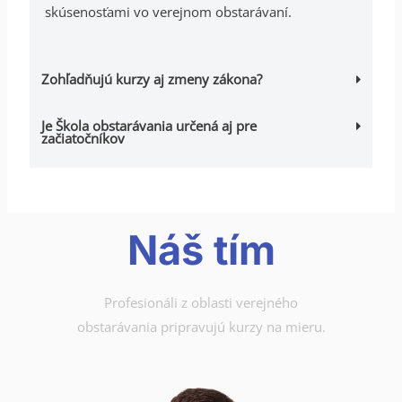
skúsenosťami vo verejnom obstarávaní.
Zohľadňujú kurzy aj zmeny zákona?
Je Škola obstarávania určená aj pre
začiatočníkov
Náš tím
Profesionáli z oblasti verejného
obstarávania pripravujú kurzy na mieru.