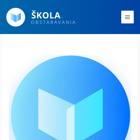
Preskočiť
Main
na
Men
obsah