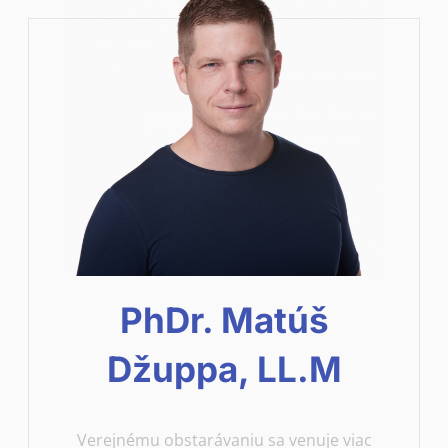
PhDr. Matúš
Džuppa, LL.M
Verejnému obstarávaniu sa venuje viac